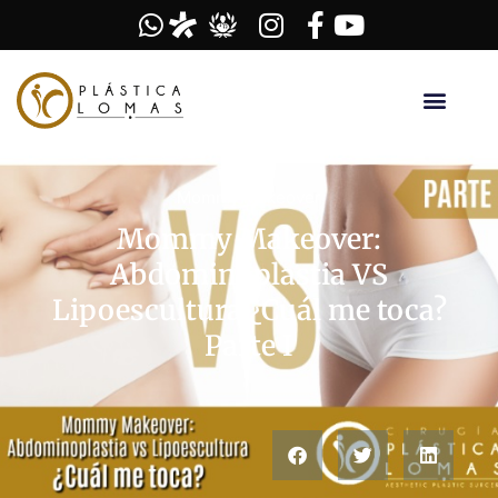
Mommy Makeover
Mommy Makeover:
Abdominoplastia VS
Lipoescultura ¿Cuál me toca?
Parte I