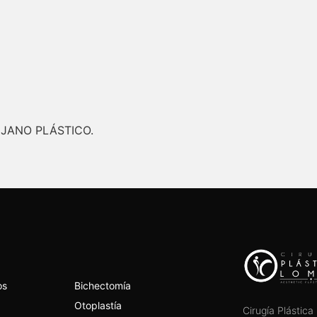
UJANO PLÁSTICO.
os
Bichectomía
Otoplastía
Cirugía Plástic